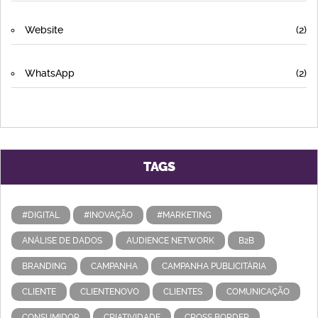
Website
(2)
WhatsApp
(2)
TAGS
#DIGITAL
#INOVAÇÃO
#MARKETING
ANÁLISE DE DADOS
AUDIENCE NETWORK
B2B
BRANDING
CAMPANHA
CAMPANHA PUBLICITÁRIA
CLIENTE
CLIENTENOVO
CLIENTES
COMUNICAÇÃO
CONSUMIDOR
CRIATIVIDADE
CROSS BORDER