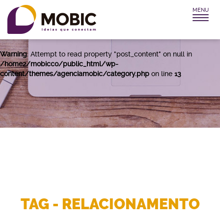
MENU
Warning
: Attempt to read property "post_title" on null in
/home2/mobicco/public_html/wp-
content/themes/agenciamobic/category.php
on line
12
Warning
: Attempt to read property "post_content" on null in
/home2/mobicco/public_html/wp-
content/themes/agenciamobic/category.php
on line
13
TAG - RELACIONAMENTO