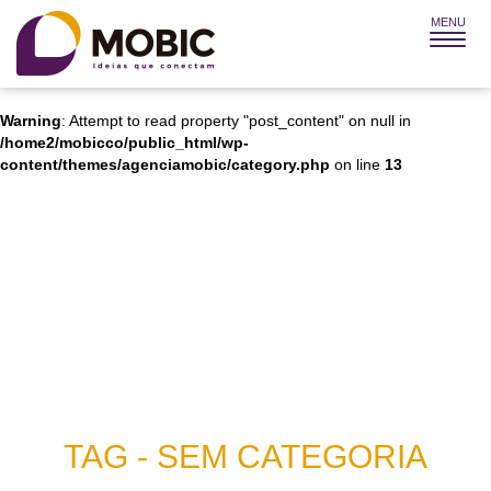
MENU
Warning
: Attempt to read property "post_title" on null in
/home2/mobicco/public_html/wp-
content/themes/agenciamobic/category.php
on line
12
Warning
: Attempt to read property "post_content" on null in
/home2/mobicco/public_html/wp-
content/themes/agenciamobic/category.php
on line
13
TAG - SEM CATEGORIA