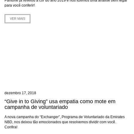
Pantone já revelou a cor do ano 2019 e nós fizemos uma análise bem legal
para você conferir!
VER MAIS
dezembro 17, 2018
“Give in to Giving” usa empatia como mote em
campanha de voluntariado
A nova campanha do “Exchanger”, Programa de Voluntariado da Emirates
NBD, nos deixou tão emocionados que resolvemos dividir com você.
Confira!