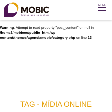
MENU
Warning
: Attempt to read property "post_title" on null in
/home2/mobicco/public_html/wp-
content/themes/agenciamobic/category.php
on line
12
Warning
: Attempt to read property "post_content" on null in
/home2/mobicco/public_html/wp-
content/themes/agenciamobic/category.php
on line
13
TAG - MÍDIA ONLINE