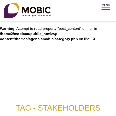
MENU
Warning
: Attempt to read property "post_title" on null in
/home2/mobicco/public_html/wp-
content/themes/agenciamobic/category.php
on line
12
Warning
: Attempt to read property "post_content" on null in
/home2/mobicco/public_html/wp-
content/themes/agenciamobic/category.php
on line
13
TAG - STAKEHOLDERS