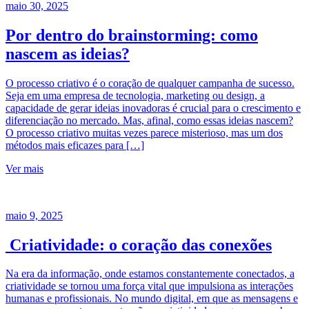
maio 30, 2025
Por dentro do brainstorming: como
nascem as ideias?
O processo criativo é o coração de qualquer campanha de sucesso.
Seja em uma empresa de tecnologia, marketing ou design, a
capacidade de gerar ideias inovadoras é crucial para o crescimento e
diferenciação no mercado. Mas, afinal, como essas ideias nascem?
O processo criativo muitas vezes parece misterioso, mas um dos
métodos mais eficazes para […]
Ver mais
maio 9, 2025
Criatividade: o coração das conexões
Na era da informação, onde estamos constantemente conectados, a
criatividade se tornou uma força vital que impulsiona as interações
humanas e profissionais. No mundo digital, em que as mensagens e