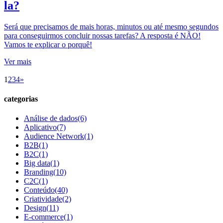
la?
Será que precisamos de mais horas, minutos ou até mesmo segundos
para conseguirmos concluir nossas tarefas? A resposta é NÃO!
Vamos te explicar o porquê!
Ver mais
1
2
3
4
»
categorias
Análise de dados
(6)
Aplicativo
(7)
Audience Network
(1)
B2B
(1)
B2C
(1)
Big data
(1)
Branding
(10)
C2C
(1)
Conteúdo
(40)
Criatividade
(2)
Design
(11)
E-commerce
(1)