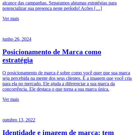
alcance das campanhas. Separamos algumas estratégias para
potencializar sua presença neste período! Ações […]
Ver mais
junho 26, 2024
Posicionamento de Marca como
estratégia
O posicionamento de marca é sobre como você quer que sua marca
seja percebida na mente dos seus clientes. É a imagem que você cria
para ela no mercado. Ele ajuda a diferenciar a sua marca da
concorrência. Ele destaca o que torna a sua marca única.
Ver mais
outubro 13, 2022
Identidade e imagem de marca: tem