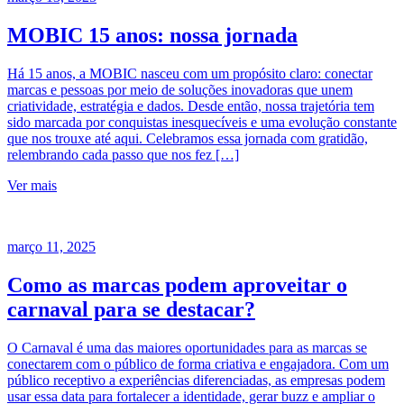
MOBIC 15 anos: nossa jornada
Há 15 anos, a MOBIC nasceu com um propósito claro: conectar
marcas e pessoas por meio de soluções inovadoras que unem
criatividade, estratégia e dados. Desde então, nossa trajetória tem
sido marcada por conquistas inesquecíveis e uma evolução constante
que nos trouxe até aqui. Celebramos essa jornada com gratidão,
relembrando cada passo que nos fez […]
Ver mais
março 11, 2025
Como as marcas podem aproveitar o
carnaval para se destacar?
O Carnaval é uma das maiores oportunidades para as marcas se
conectarem com o público de forma criativa e engajadora. Com um
público receptivo a experiências diferenciadas, as empresas podem
usar essa data para fortalecer a identidade, gerar buzz e ampliar o