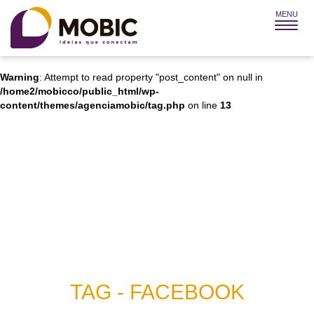
MENU
Warning
: Attempt to read property "post_title" on null in
/home2/mobicco/public_html/wp-
content/themes/agenciamobic/tag.php
on line
12
Warning
: Attempt to read property "post_content" on null in
/home2/mobicco/public_html/wp-
content/themes/agenciamobic/tag.php
on line
13
TAG - FACEBOOK