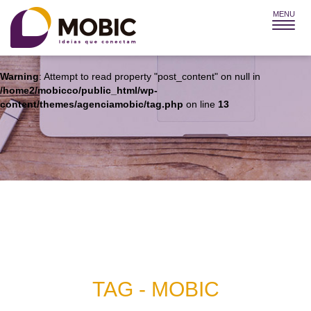
MENU
Warning
: Attempt to read property "post_title" on null in
/home2/mobicco/public_html/wp-
content/themes/agenciamobic/tag.php
on line
12
Warning
: Attempt to read property "post_content" on null in
/home2/mobicco/public_html/wp-
content/themes/agenciamobic/tag.php
on line
13
TAG - MOBIC