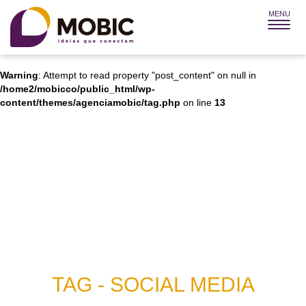
MENU
Warning
: Attempt to read property "post_title" on null in
/home2/mobicco/public_html/wp-
content/themes/agenciamobic/tag.php
on line
12
Warning
: Attempt to read property "post_content" on null in
/home2/mobicco/public_html/wp-
content/themes/agenciamobic/tag.php
on line
13
TAG - SOCIAL MEDIA