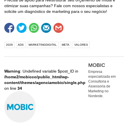
Precisa de apoio para reestruturar seu orçamento de mídia e
otimizar suas campanhas? Fale com nossos especialistas e
solicite um diagnóstico de marketing para o seu negócio!
2026
ADS
MARKETINGDIGITAL
META
VALORES
MOBIC
Warning
: Undefined variable $post_ID in
Empresa
/home2/mobicco/public_html/wp-
especializada em
Consultoria e
content/themes/agenciamobic/single.php
Assessoria de
on line
34
Marketing no
Nordeste.