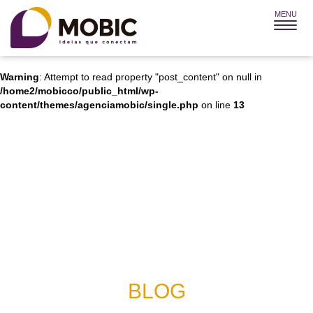
MENU
Warning
: Attempt to read property "post_title" on null in
/home2/mobicco/public_html/wp-
content/themes/agenciamobic/single.php
on line
12
Warning
: Attempt to read property "post_content" on null in
/home2/mobicco/public_html/wp-
content/themes/agenciamobic/single.php
on line
13
BLOG