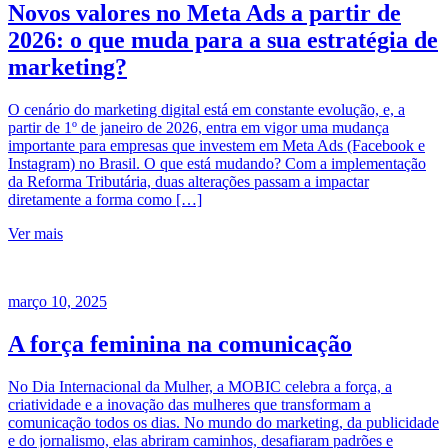
Novos valores no Meta Ads a partir de
2026: o que muda para a sua estratégia de
marketing?
O cenário do marketing digital está em constante evolução, e, a
partir de 1º de janeiro de 2026, entra em vigor uma mudança
importante para empresas que investem em Meta Ads (Facebook e
Instagram) no Brasil. O que está mudando? Com a implementação
da Reforma Tributária, duas alterações passam a impactar
diretamente a forma como […]
Ver mais
março 10, 2025
A força feminina na comunicação
No Dia Internacional da Mulher, a MOBIC celebra a força, a
criatividade e a inovação das mulheres que transformam a
comunicação todos os dias. No mundo do marketing, da publicidade
e do jornalismo, elas abriram caminhos, desafiaram padrões e