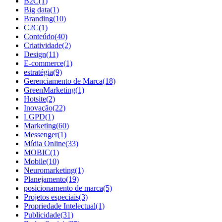
B2C
(1)
Big data
(1)
Branding
(10)
C2C
(1)
Conteúdo
(40)
Criatividade
(2)
Design
(11)
E-commerce
(1)
estratégia
(9)
Gerenciamento de Marca
(18)
GreenMarketing
(1)
Hotsite
(2)
Inovação
(22)
LGPD
(1)
Marketing
(60)
Messenger
(1)
Mídia Online
(33)
MOBIC
(1)
Mobile
(10)
Neuromarketing
(1)
Planejamento
(19)
posicionamento de marca
(5)
Projetos especiais
(3)
Propriedade Intelectual
(1)
Publicidade
(31)