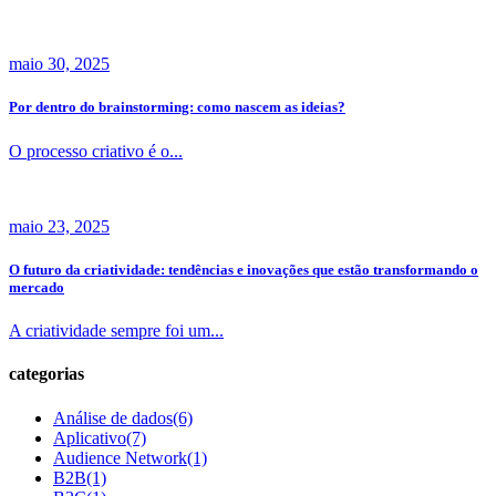
maio 30, 2025
Por dentro do brainstorming: como nascem as ideias?
O processo criativo é o...
maio 23, 2025
O futuro da criatividade: tendências e inovações que estão transformando o
mercado
A criatividade sempre foi um...
categorias
Análise de dados
(6)
Aplicativo
(7)
Audience Network
(1)
B2B
(1)