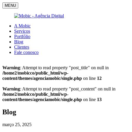
MENU
A Mobic
Serviços
Portfólio
Blog
Clientes
Fale conosco
Warning
: Attempt to read property "post_title" on null in
/home2/mobicco/public_html/wp-
content/themes/agenciamobic/single.php
on line
12
Warning
: Attempt to read property "post_content" on null in
/home2/mobicco/public_html/wp-
content/themes/agenciamobic/single.php
on line
13
Blog
março 25, 2025