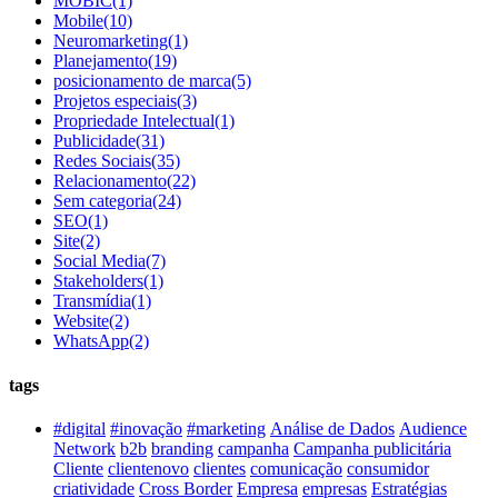
MOBIC
(1)
Mobile
(10)
Neuromarketing
(1)
Planejamento
(19)
posicionamento de marca
(5)
Projetos especiais
(3)
Propriedade Intelectual
(1)
Publicidade
(31)
Redes Sociais
(35)
Relacionamento
(22)
Sem categoria
(24)
SEO
(1)
Site
(2)
Social Media
(7)
Stakeholders
(1)
Transmídia
(1)
Website
(2)
WhatsApp
(2)
tags
#digital
#inovação
#marketing
Análise de Dados
Audience
Network
b2b
branding
campanha
Campanha publicitária
Cliente
clientenovo
clientes
comunicação
consumidor
criatividade
Cross Border
Empresa
empresas
Estratégias