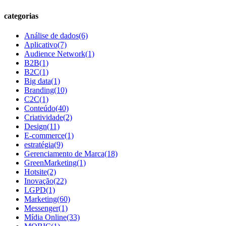
categorias
Análise de dados
(6)
Aplicativo
(7)
Audience Network
(1)
B2B
(1)
B2C
(1)
Big data
(1)
Branding
(10)
C2C
(1)
Conteúdo
(40)
Criatividade
(2)
Design
(11)
E-commerce
(1)
estratégia
(9)
Gerenciamento de Marca
(18)
GreenMarketing
(1)
Hotsite
(2)
Inovação
(22)
LGPD
(1)
Marketing
(60)
Messenger
(1)
Mídia Online
(33)