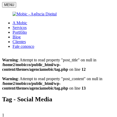
MENU
A Mobic
Serviços
Portfólio
Blog
Clientes
Fale conosco
Warning
: Attempt to read property "post_title" on null in
/home2/mobicco/public_html/wp-
content/themes/agenciamobic/tag.php
on line
12
Warning
: Attempt to read property "post_content" on null in
/home2/mobicco/public_html/wp-
content/themes/agenciamobic/tag.php
on line
13
Tag - Social Media
1