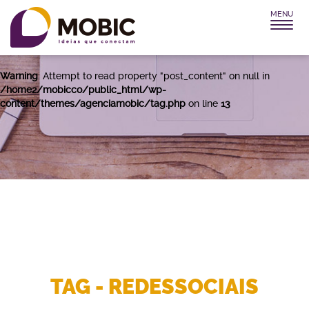
MENU
Warning
: Attempt to read property "post_title" on null in
/home2/mobicco/public_html/wp-
content/themes/agenciamobic/tag.php
on line
12
Warning
: Attempt to read property "post_content" on null in
/home2/mobicco/public_html/wp-
content/themes/agenciamobic/tag.php
on line
13
TAG - REDESSOCIAIS