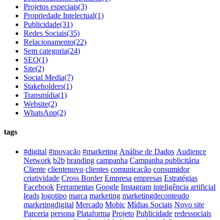
Projetos especiais
(3)
Propriedade Intelectual
(1)
Publicidade
(31)
Redes Sociais
(35)
Relacionamento
(22)
Sem categoria
(24)
SEO
(1)
Site
(2)
Social Media
(7)
Stakeholders
(1)
Transmídia
(1)
Website
(2)
WhatsApp
(2)
tags
#digital
#inovação
#marketing
Análise de Dados
Audience
Network
b2b
branding
campanha
Campanha publicitária
Cliente
clientenovo
clientes
comunicação
consumidor
criatividade
Cross Border
Empresa
empresas
Estratégias
Facebook
Ferramentas
Google
Instagram
inteligência artificial
leads
logotipo
marca
marketing
marketingdeconteudo
marketingdigital
Mercado
Mobic
Mídias Sociais
Novo site
Parceria
persona
Plataforma
Projeto
Publicidade
redessociais