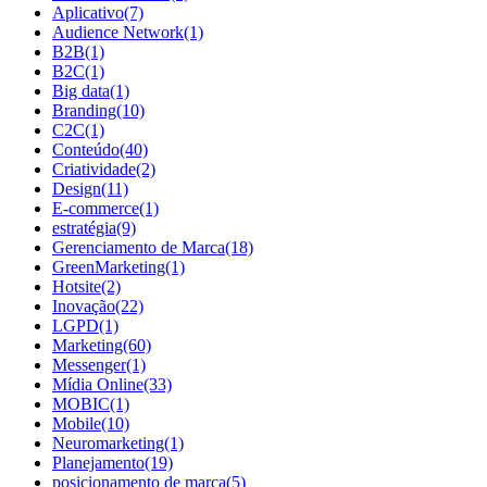
Aplicativo
(7)
Audience Network
(1)
B2B
(1)
B2C
(1)
Big data
(1)
Branding
(10)
C2C
(1)
Conteúdo
(40)
Criatividade
(2)
Design
(11)
E-commerce
(1)
estratégia
(9)
Gerenciamento de Marca
(18)
GreenMarketing
(1)
Hotsite
(2)
Inovação
(22)
LGPD
(1)
Marketing
(60)
Messenger
(1)
Mídia Online
(33)
MOBIC
(1)
Mobile
(10)
Neuromarketing
(1)
Planejamento
(19)
posicionamento de marca
(5)