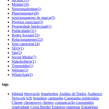
MOBIC
(1)
Mobile
(10)
Neuromarketing
(1)
Planejamento
(19)
posicionamento de marca
(5)
Projetos especiais
(3)
Propriedade Intelectual
(1)
Publicidade
(31)
Redes Sociais
(35)
Relacionamento
(22)
Sem categoria
(24)
SEO
(1)
Site
(2)
Social Media
(7)
Stakeholders
(1)
Transmídia
(1)
Website
(2)
WhatsApp
(2)
tags
#digital
#inovação
#marketing
Análise de Dados
Audience
Network
b2b
branding
campanha
Campanha publicitária
Cliente
clientenovo
clientes
comunicação
consumidor
criatividade
Cross Border
Empresa
empresas
Estratégias