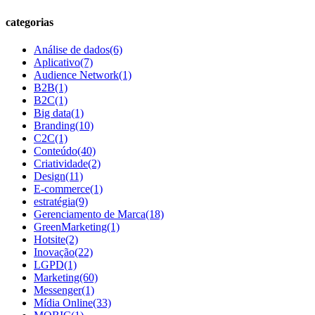
categorias
Análise de dados
(6)
Aplicativo
(7)
Audience Network
(1)
B2B
(1)
B2C
(1)
Big data
(1)
Branding
(10)
C2C
(1)
Conteúdo
(40)
Criatividade
(2)
Design
(11)
E-commerce
(1)
estratégia
(9)
Gerenciamento de Marca
(18)
GreenMarketing
(1)
Hotsite
(2)
Inovação
(22)
LGPD
(1)
Marketing
(60)
Messenger
(1)
Mídia Online
(33)