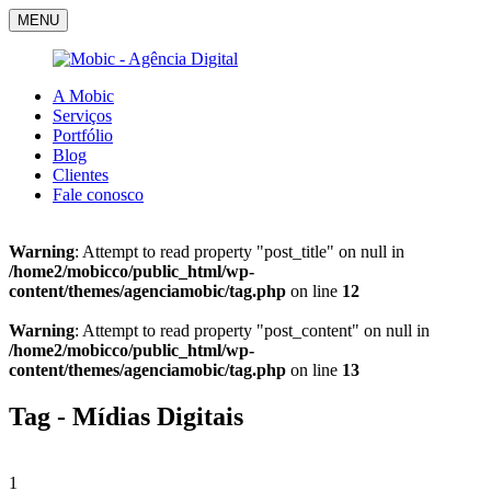
MENU
A Mobic
Serviços
Portfólio
Blog
Clientes
Fale conosco
Warning
: Attempt to read property "post_title" on null in
/home2/mobicco/public_html/wp-
content/themes/agenciamobic/tag.php
on line
12
Warning
: Attempt to read property "post_content" on null in
/home2/mobicco/public_html/wp-
content/themes/agenciamobic/tag.php
on line
13
Tag - Mídias Digitais
1