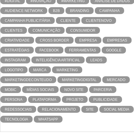
#DIGITAL
#INOVAÇÃO
#MARKETING
ANÁLISE DE DADOS
AUDIENCE NETWORK
B2B
BRANDING
CAMPANHA
CAMPANHA PUBLICITÁRIA
CLIENTE
CLIENTENOVO
CLIENTES
COMUNICAÇÃO
CONSUMIDOR
CRIATIVIDADE
CROSS BORDER
EMPRESA
EMPRESAS
ESTRATÉGIAS
FACEBOOK
FERRAMENTAS
GOOGLE
INSTAGRAM
INTELIGÊNCIA ARTIFICIAL
LEADS
LOGOTIPO
MARCA
MARKETING
MARKETINGDECONTEUDO
MARKETINGDIGITAL
MERCADO
MOBIC
MÍDIAS SOCIAIS
NOVO SITE
PARCERIA
PERSONA
PLATAFORMA
PROJETO
PUBLICIDADE
REDESSOCIAIS
RELACIONAMENTO
SITE
SOCIAL MEDIA
TECNOLOGIA
WHATSAPP