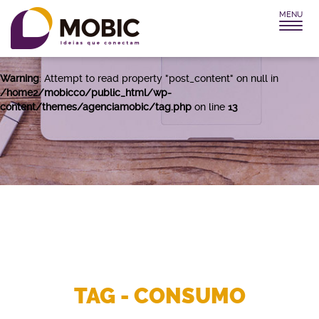
MENU
Warning
: Attempt to read property "post_title" on null in
/home2/mobicco/public_html/wp-
content/themes/agenciamobic/tag.php
on line
12
Warning
: Attempt to read property "post_content" on null in
/home2/mobicco/public_html/wp-
content/themes/agenciamobic/tag.php
on line
13
TAG - CONSUMO