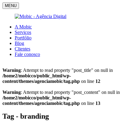
MENU
A Mobic
Serviços
Portfólio
Blog
Clientes
Fale conosco
Warning
: Attempt to read property "post_title" on null in
/home2/mobicco/public_html/wp-
content/themes/agenciamobic/tag.php
on line
12
Warning
: Attempt to read property "post_content" on null in
/home2/mobicco/public_html/wp-
content/themes/agenciamobic/tag.php
on line
13
Tag - branding