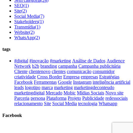
Sem categoria
(24)
SEO
(1)
Site
(2)
Social Media
(7)
Stakeholders
(1)
Transmídia
(1)
Website
(2)
WhatsApp
(2)
tags
#digital
#inovação
#marketing
Análise de Dados
Audience
Network
b2b
branding
campanha
Campanha publicitária
Cliente
clientenovo
clientes
comunicação
consumidor
criatividade
Cross Border
Empresa
empresas
Estratégias
Facebook
Ferramentas
Google
Instagram
inteligência artificial
leads
logotipo
marca
marketing
marketingdeconteudo
marketingdigital
Mercado
Mobic
Mídias Sociais
Novo site
Parceria
persona
Plataforma
Projeto
Publicidade
redessociais
relacionamento
Site
Social Media
tecnologia
Whatsapp
Facebook