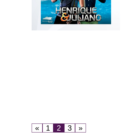
«
1
2
3
»