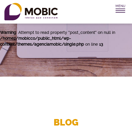
MENU
Warning
: Attempt to read property "post_title" on null in
/home2/mobicco/public_html/wp-
content/themes/agenciamobic/single.php
on line
12
Warning
: Attempt to read property "post_content" on null in
/home2/mobicco/public_html/wp-
content/themes/agenciamobic/single.php
on line
13
BLOG