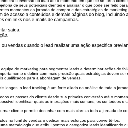
primeira conversão do lead até o momento em que ele se torna client
jetória de seus potenciais clientes e analisar o que pode ser feito par
ferentes momentos da jornada de compra e das estratégias de marketing
m de acesso a conteúdos e demais páginas do blog, incluindo a
es em links nos e-mails de campanhas.
tar saída.
ição.
ng ou vendas quando o lead realizar uma ação específica previ
à equipe de marketing para segmentar leads e determinar ações de fol
comportamento e definir com mais precisão quais estratégias devem ser
is qualificados para a abordagem de vendas.
longos, o lead tracking é um forte aliado na análise de toda a jorna
todos os passos do cliente desde sua primeira conversão até o mome
 possível identificar quais as interações mais comuns, os conteúdos
ornar cliente permite desenhar com mais clareza toda a jornada de c
ados no funil de vendas e dedicar mais esforços para convertê-los.
 uma metodologia que atribui pontos e categoriza leads identificando 