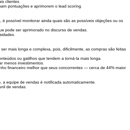
s clientes.
cebam pontuações e aprimorem o lead scoring.
é possível monitorar ainda quais são as possíveis objeções ou os
 que pode ser aprimorado no discurso de vendas.
ssidades.
r mais longa e complexa, pois, dificilmente, as compras são feitas
conteúdos ou gatilhos que tendem a torná-la mais longa.
dar menos investimentos.
ho financeiro melhor que seus concorrentes — cerca de 44% maior
o, a equipe de vendas é notificada automaticamente.
unil de vendas.