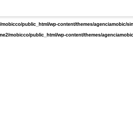
/mobicco/public_html/wp-content/themes/agenciamobic/si
me2/mobicco/public_html/wp-content/themes/agenciamobic