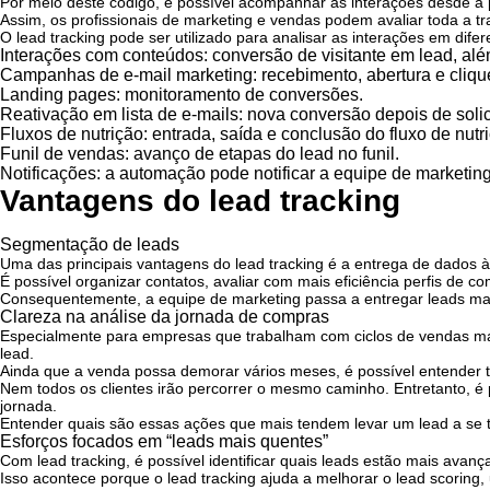
Por meio deste código, é possível acompanhar as interações desde a 
Assim, os profissionais de marketing e vendas podem avaliar toda a tra
O lead tracking pode ser utilizado para analisar as interações em di
Interações com conteúdos: conversão de visitante em lead, alé
Campanhas de e-mail marketing: recebimento, abertura e cliqu
Landing pages: monitoramento de conversões.
Reativação em lista de e-mails: nova conversão depois de solici
Fluxos de nutrição: entrada, saída e conclusão do fluxo de nutr
Funil de vendas: avanço de etapas do lead no funil.
Notificações: a automação pode notificar a equipe de marketi
Vantagens do lead tracking
Segmentação de leads
Uma das principais vantagens do lead tracking é a entrega de dados 
É possível organizar contatos, avaliar com mais eficiência perfis de 
Consequentemente, a equipe de marketing passa a entregar leads ma
Clareza na análise da jornada de compras
Especialmente para empresas que trabalham com ciclos de vendas mais 
lead.
Ainda que a venda possa demorar vários meses, é possível entender 
Nem todos os clientes irão percorrer o mesmo caminho. Entretanto, é
jornada.
Entender quais são essas ações que mais tendem levar um lead a se t
Esforços focados em “leads mais quentes”
Com lead tracking, é possível identificar quais leads estão mais avanç
Isso acontece porque o lead tracking ajuda a melhorar o lead scoring,