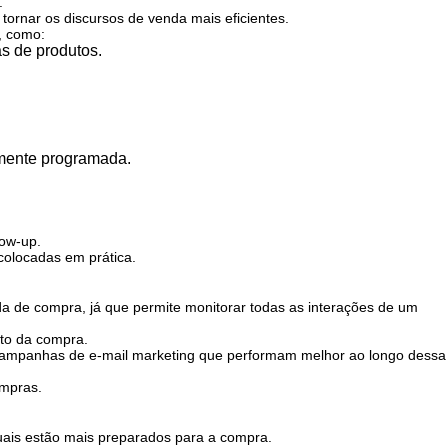
e.
a tornar os discursos de venda mais eficientes.
, como:
s de produtos.
amente programada.
low-up.
 colocadas em prática.
da de compra, já que permite monitorar todas as interações de um
nto da compra.
 e campanhas de e-mail marketing que performam melhor ao longo dessa
ompras.
quais estão mais preparados para a compra.