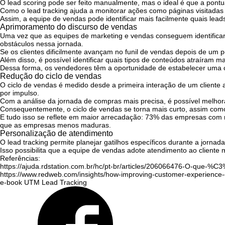
O lead scoring pode ser feito manualmente, mas o ideal é que a pontua
Como o lead tracking ajuda a monitorar ações como páginas visitadas 
Assim, a equipe de vendas pode identificar mais facilmente quais lea
Aprimoramento do discurso de vendas
Uma vez que as equipes de marketing e vendas conseguem identificar 
obstáculos nessa jornada.
Se os clientes dificilmente avançam no funil de vendas depois de um p
Além disso, é possível identificar quais tipos de conteúdos atraíram 
Dessa forma, os vendedores têm a oportunidade de estabelecer uma c
Redução do ciclo de vendas
O ciclo de vendas é medido desde a primeira interação de um cliente 
por impulso.
Com a análise da jornada de compras mais precisa, é possível melhorar
Consequentemente, o ciclo de vendas se torna mais curto, assim com
E tudo isso se reflete em maior arrecadação:
73% das empresas
com m
que as empresas menos maduras.
Personalização de atendimento
O lead tracking permite planejar gatilhos específicos durante a jorna
Isso possibilita que a equipe de vendas adote atendimento ao cliente
Referências:
https://ajuda.rdstation.com.br/hc/pt-br/articles/206066476-O-que-%C
https://www.redweb.com/insights/how-improving-customer-experience-
e-book UTM Lead Tracking