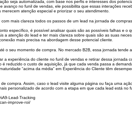
ção seja automatizada, com base nos perfis e interesses dos potenciai
e avanço no funil de vendas, ele possibilita que essas interações re
ds merecem atenção especial e priorizar o seu atendimento.
com mais clareza todos os passos de um lead na jornada de compras, 
onto específico, é possível analisar quais são as possíveis falhas e o
mais a atenção do lead e ter mais clareza sobre quais são as suas nece
onexão mais precisa na abordagem desse potencial cliente.
até o seu momento de compra. No mercado B2B, essa jornada tende a se
 a experiência do cliente no funil de vendas e retirar dessa jornada 
o é reduzido o custo de aquisição, já que cada venda passa a deman
aturidade “acima da média” em Experiência do Cliente têm desempen
da de compra. Assim, caso o lead visite alguma página ou faça uma açã
 mais personalizado de acordo com a etapa em que cada lead está no f
3%A9-Lead-Tracking
can-improve-roi/