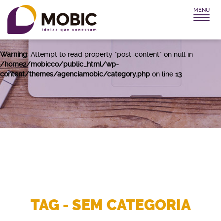
MENU
Warning
: Attempt to read property "post_title" on null in
/home2/mobicco/public_html/wp-
content/themes/agenciamobic/category.php
on line
12
Warning
: Attempt to read property "post_content" on null in
/home2/mobicco/public_html/wp-
content/themes/agenciamobic/category.php
on line
13
TAG - SEM CATEGORIA