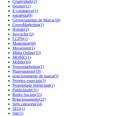
Criatividade
(2)
Design
(11)
E-commerce
(1)
estratégia
(9)
Gerenciamento de Marca
(18)
GreenMarketing
(1)
Hotsite
(2)
Inovação
(22)
LGPD
(1)
Marketing
(60)
Messenger
(1)
Mídia Online
(33)
MOBIC
(1)
Mobile
(10)
Neuromarketing
(1)
Planejamento
(19)
posicionamento de marca
(5)
Projetos especiais
(3)
Propriedade Intelectual
(1)
Publicidade
(31)
Redes Sociais
(35)
Relacionamento
(22)
Sem categoria
(24)
SEO
(1)
Site
(2)