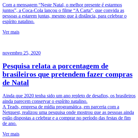
Com a mensagem “Neste Natal, o melhor presente é estarmos
juntos”, a Coca-Cola lançou o filme “A Carta”, que convida as
pessoas a estarem juntas, mesmo que à distância, para celebrar o
espírito natalino.
Ver mais
novembro 25, 2020
Pesquisa relata a porcentagem de
brasileiros que pretendem fazer compras
de Natal
Ainda que 2020 tenha sido um ano repleto de desafios, os brasileiros
ainda parecem conservar o espírito natalino.
A Teads, empresa de mídia programática, em parceria com a
Netquest, realizou uma pesquisa onde mostrou que as pessoas ainda
estão dispostas a celebrar e a comprar no período das festas de fim
de ano.
Ver mais