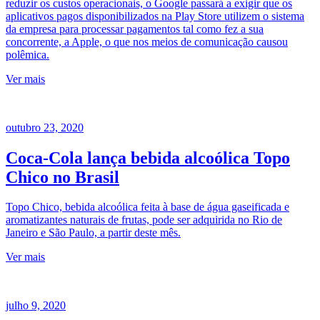
reduzir os custos operacionais, o Google passará a exigir que os
aplicativos pagos disponibilizados na Play Store utilizem o sistema
da empresa para processar pagamentos tal como fez a sua
concorrente, a Apple, o que nos meios de comunicação causou
polêmica.
Ver mais
outubro 23, 2020
Coca-Cola lança bebida alcoólica Topo
Chico no Brasil
Topo Chico, bebida alcoólica feita à base de água gaseificada e
aromatizantes naturais de frutas, pode ser adquirida no Rio de
Janeiro e São Paulo, a partir deste mês.
Ver mais
julho 9, 2020