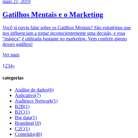
maio 21, 2019
Gatilhos Mentais e o Marketing
Você já ouviu falar sobre os Gatilhos Mentais? São estratégias que
nos influenciam a tomar inconscientemente uma decisão, e essa
“mágica” é utilizada bastante no marketing. Vem conferir alguns
desses gatilhos!
Ver mais
1
2
3
4
»
categorias
Análise de dados
(6)
Aplicativo
(7)
Audience Network
(1)
B2B
(1)
B2C
(1)
Big data
(1)
Branding
(10)
C2C
(1)
Conteúdo
(40)